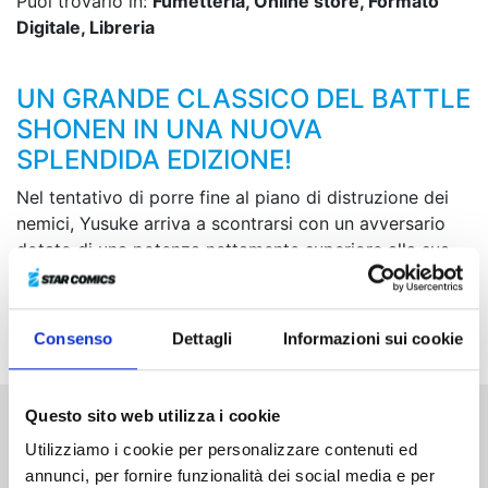
Puoi trovarlo in:
Fumetteria, Online store, Formato
Digitale, Libreria
UN GRANDE CLASSICO DEL BATTLE
SHONEN IN UNA NUOVA
SPLENDIDA EDIZIONE!
Nel tentativo di porre fine al piano di distruzione dei
nemici, Yusuke arriva a scontrarsi con un avversario
dotato di una potenza nettamente superiore alla sua.
Per sconfiggerlo, un alleato di non poco conto
interverrà al suo fianco: sua eccellenza Koenma in
persona!
Consenso
Dettagli
Informazioni sui cookie
Questo sito web utilizza i cookie
Altri volumi della serie
Utilizziamo i cookie per personalizzare contenuti ed
annunci, per fornire funzionalità dei social media e per