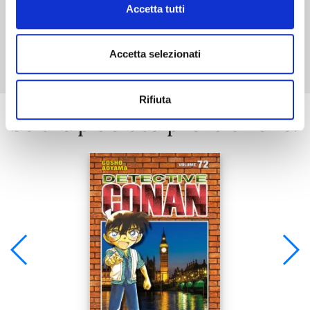
Accetta tutti
Mostra tutto
Accetta selezionati
Rifiuta
Se ti è piaciuto prova anche: