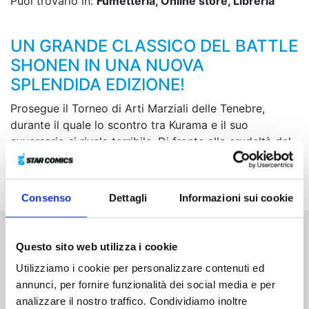
Puoi trovarlo in:
Fumetteria, Online store, Libreria
UN GRANDE CLASSICO DEL BATTLE
SHONEN IN UNA NUOVA
SPLENDIDA EDIZIONE!
Prosegue il Torneo di Arti Marziali delle Tenebre,
durante il quale lo scontro tra Kurama e il suo
avversario si rivela terribile. Di fronte alla crudeltà del
nemico, Yusuke non riesce a trattenere la sua rabbia e
scende in campo per difendere il compagno!
Consenso
Dettagli
Informazioni sui cookie
Questo sito web utilizza i cookie
Altri volumi della serie
Utilizziamo i cookie per personalizzare contenuti ed
annunci, per fornire funzionalità dei social media e per
analizzare il nostro traffico. Condividiamo inoltre