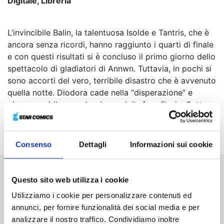
Digitale, Libreria
L’invincibile Balin, la talentuosa Isolde e Tantris, che è
ancora senza ricordi, hanno raggiunto i quarti di finale
e con questi risultati si è concluso il primo giorno dello
spettacolo di gladiatori di Annwn. Tuttavia, in pochi si
sono accorti del vero, terribile disastro che è avvenuto
quella notte. Diodora cade nella “disperazione” e
giunge così il secondo giorno della fase finale. Sotto
oscure nubi minacciose, Nasiens, Gawain e Isolde
salgono sul palco...
Consenso
Dettagli
Informazioni sui cookie
Questo sito web utilizza i cookie
Altri volumi della serie
Utilizziamo i cookie per personalizzare contenuti ed
annunci, per fornire funzionalità dei social media e per
analizzare il nostro traffico. Condividiamo inoltre