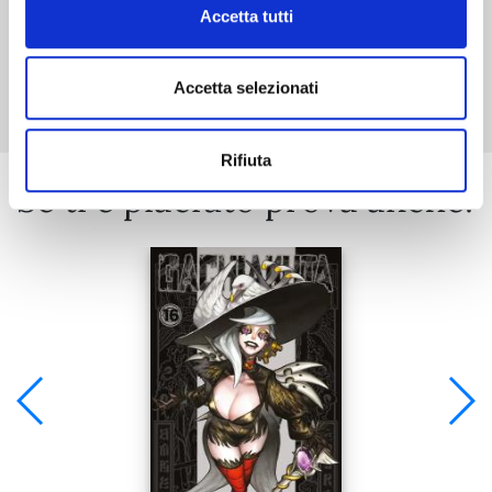
Accetta tutti
Mostra tutto
Accetta selezionati
Rifiuta
Se ti è piaciuto prova anche: