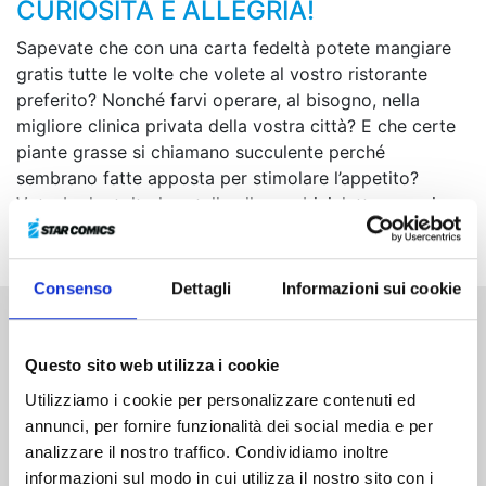
CURIOSITÀ E ALLEGRIA!
Sapevate che con una carta fedeltà potete mangiare
gratis tutte le volte che volete al vostro ristorante
preferito? Nonché farvi operare, al bisogno, nella
migliore clinica privata della vostra città? E che certe
piante grasse si chiamano succulente perché
sembrano fatte apposta per stimolare l’appetito?
Yotsuba ha tolto le rotelle alla sua bicicletta e ora i
pedali della fantasia girano più veloci che mai!
Consenso
Dettagli
Informazioni sui cookie
Altri volumi della serie
Questo sito web utilizza i cookie
Utilizziamo i cookie per personalizzare contenuti ed
annunci, per fornire funzionalità dei social media e per
analizzare il nostro traffico. Condividiamo inoltre
informazioni sul modo in cui utilizza il nostro sito con i