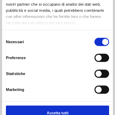
nostri partner che si occupano di analisi dei dati web,
pubblicità e social media, i quali potrebbero combinarle
con altre informazioni che ha fornito loro o che hanno
raccolto dal suo utilizzo dei loro servizi.
Selezione
Necessari
del
consenso
YOTSUBA&! n. 15
Preferenze
Statistiche
16/02/2022
€ 6,90
Marketing
Accetta tutti