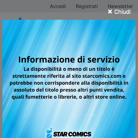
Accedi
Registrati
Newsletter
×
Chiudi
Tutti i fumetti della
categoria Manga /
Seinen