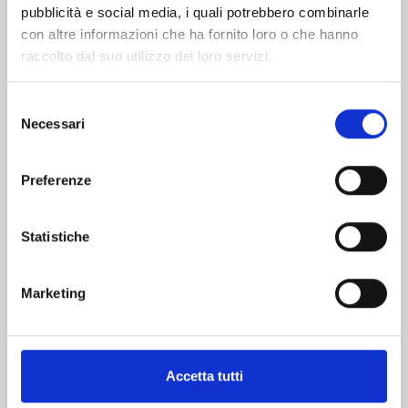
pubblicità e social media, i quali potrebbero combinarle
con altre informazioni che ha fornito loro o che hanno
raccolto dal suo utilizzo dei loro servizi.
Selezione
Necessari
del
consenso
YONA LA PRINCIPESSA SCARLATTA n. 45
Preferenze
26/08/2025
Statistiche
€ 5,20
Marketing
Mostra tutto
Accetta tutti