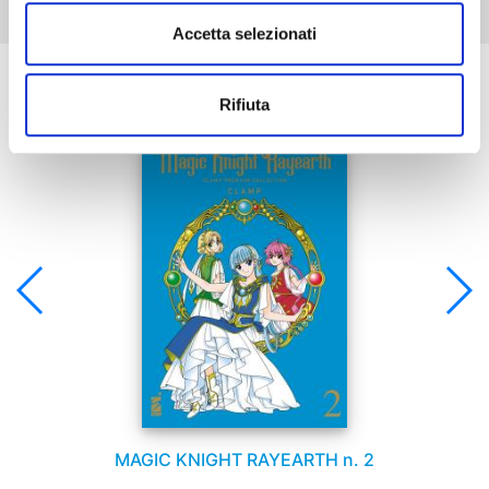
Accetta selezionati
Se ti è piaciuto prova anche:
Rifiuta
MAGIC KNIGHT RAYEARTH n. 2