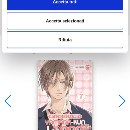
Accetta tutti
Mostra tutto
Accetta selezionati
Rifiuta
Se ti è piaciuto prova anche: