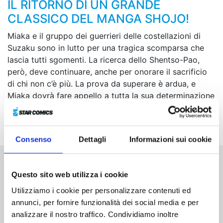
IL RITORNO DI UN GRANDE
CLASSICO DEL MANGA SHOJO!
Miaka e il gruppo dei guerrieri delle costellazioni di
Suzaku sono in lutto per una tragica scomparsa che
lascia tutti sgomenti. La ricerca dello Shentso-Pao,
però, deve continuare, anche per onorare il sacrificio
di chi non c’è più. La prova da superare è ardua, e
Miaka dovrà fare appello a tutta la sua determinazione
e al suo coraggio. Nel frattempo, Yui e i guerrieri di
Seiryu non stanno con le mani in mano…
Consenso
Dettagli
Informazioni sui cookie
Altri volumi della serie
Questo sito web utilizza i cookie
Utilizziamo i cookie per personalizzare contenuti ed
annunci, per fornire funzionalità dei social media e per
analizzare il nostro traffico. Condividiamo inoltre