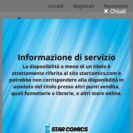
Accedi
Registrati
Newsletter
×
Chiudi
Tutti i fumetti della
categoria Manga