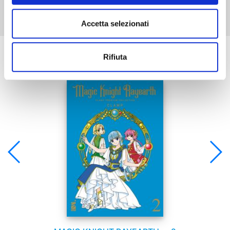
Accetta selezionati
Se ti è piaciuto prova anche:
Rifiuta