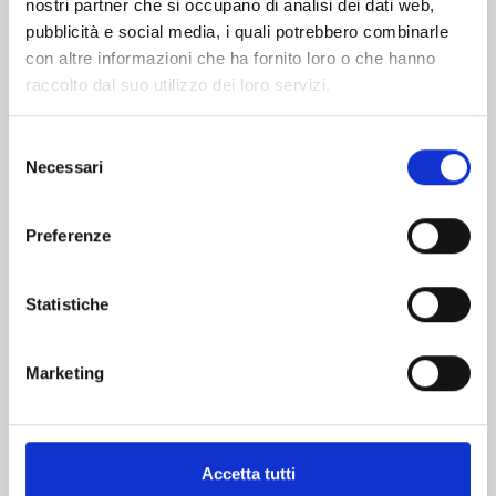
nostri partner che si occupano di analisi dei dati web,
pubblicità e social media, i quali potrebbero combinarle
con altre informazioni che ha fornito loro o che hanno
raccolto dal suo utilizzo dei loro servizi.
Selezione
Necessari
del
consenso
QUEEN'S QUALITY n. 23
Preferenze
01/07/2025
Statistiche
€ 5,20
Marketing
Accetta tutti
Mostra tutto