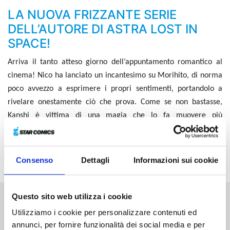
LA NUOVA FRIZZANTE SERIE
DELL’AUTORE DI ASTRA LOST IN
SPACE!
Arriva il tanto atteso giorno dell’appuntamento romantico al
cinema! Nico ha lanciato un incantesimo su Morihito, di norma
poco avvezzo a esprimere i propri sentimenti, portandolo a
rivelare onestamente ciò che prova. Come se non bastasse,
Kanshi è vittima di una magia che lo fa muovere più
velocemente e, arrivati finalmente alle meritate vacanze estive
dopo un turbinio di eventi, ecco che la madre di Nico riceve una
nuova profezia...
Consenso
Dettagli
Informazioni sui cookie
Questo sito web utilizza i cookie
Altri volumi della serie
Utilizziamo i cookie per personalizzare contenuti ed
annunci, per fornire funzionalità dei social media e per