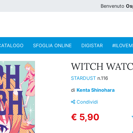
Benvenuto
Os
CATALOGO
SFOGLIA ONLINE
DIGISTAR
#ILOVE
WITCH WATCH
STARDUST
n.116
di
Kenta Shinohara
Condividi
€ 5,90