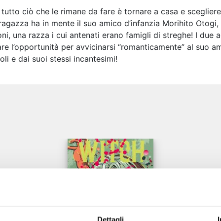
utto ciò che le rimane da fare è tornare a casa e scegliere
 ragazza ha in mente il suo amico d’infanzia Morihito Otogi,
i, una razza i cui antenati erano famigli di streghe! I due a
are l’opportunità per avvicinarsi “romanticamente” al suo ami
li e dai suoi stessi incantesimi!
e
Dettagli