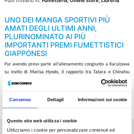
Puoi trovarlo in:
Fumetteria, Online store, Libreria
UNO DEI MANGA SPORTIVI PIÙ
AMATI DEGLI ULTIMI ANNI,
PLURINOMINATO AI PIÙ
IMPORTANTI PREMI FUMETTISTICI
GIAPPONESI
Pur avendo preso parte all’allenamento congiunto a Karuizawa
su invito di Marisa Hyodo, il rapporto tra Tatara e Chinatsu
sembra ormai destinato solo a peggiorare e la coppia è sull’orlo
della rottura. Nel frattempo
, però, il Torneo di Danza Sportiva di
Tokyo sta per iniziare e la maestra ordina ai due ragazzi di
Consenso
Dettagli
Informazioni sui cookie
uscirne vincitori...
Questo sito web utilizza i cookie
Utilizziamo i cookie per personalizzare contenuti ed