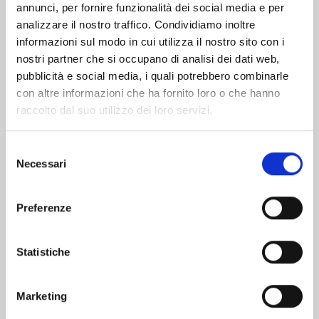
Altri volumi della serie
annunci, per fornire funzionalità dei social media e per
analizzare il nostro traffico. Condividiamo inoltre
informazioni sul modo in cui utilizza il nostro sito con i
nostri partner che si occupano di analisi dei dati web,
pubblicità e social media, i quali potrebbero combinarle
con altre informazioni che ha fornito loro o che hanno
raccolto dal suo utilizzo dei loro servizi.
Selezione
Necessari
del
consenso
Preferenze
WELCOME TO THE BALLROOM n. 12
Statistiche
Marketing
19/11/2024