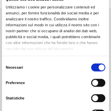
Utilizziamo i cookie per personalizzare contenuti ed
annunci, per fornire funzionalità dei social media e per
analizzare il nostro traffico. Condividiamo inoltre
Altri volumi della serie
informazioni sul modo in cui utilizza il nostro sito con i
nostri partner che si occupano di analisi dei dati web,
pubblicità e social media, i quali potrebbero combinarle
con altre informazioni che ha fornito loro o che hanno
raccolto dal suo utilizzo dei loro servizi.
Selezione
Necessari
del
consenso
Preferenze
Statistiche
WELCOME TO THE BALLROOM n. 12