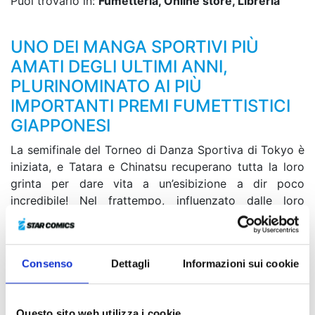
Puoi trovarlo in:
Fumetteria, Online store, Libreria
UNO DEI MANGA SPORTIVI PIÙ
AMATI DEGLI ULTIMI ANNI,
PLURINOMINATO AI PIÙ
IMPORTANTI PREMI FUMETTISTICI
GIAPPONESI
La semifinale del Torneo di Danza Sportiva di Tokyo è
iniziata, e Tatara e Chinatsu recuperano tutta la loro
grinta per dare vita a un’esibizione a dir poco
incredibile! Nel frattempo, influenzato dalle loro
mosse, Kugimiya ripensa al suo passato, rivivendo il
percorso che l’ha avvicinato al mondo della danza.
Giunti infine all’ultima parte della gara, Tatara si
Consenso
Dettagli
Informazioni sui cookie
troverà di nuovo a fare i conti con se stesso: questa
volta riuscirà a ballare in completa coesione e armonia
con la sua partner come mai prima d’ora?!
Questo sito web utilizza i cookie