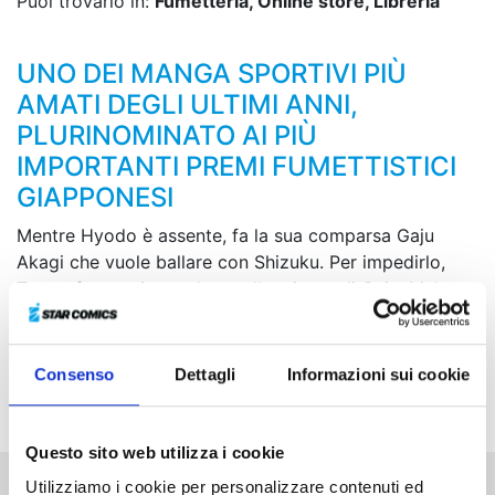
Puoi trovarlo in:
Fumetteria, Online store, Libreria
UNO DEI MANGA SPORTIVI PIÙ
AMATI DEGLI ULTIMI ANNI,
PLURINOMINATO AI PIÙ
IMPORTANTI PREMI FUMETTISTICI
GIAPPONESI
Mentre Hyodo è assente, fa la sua comparsa Gaju
Akagi che vuole ballare con Shizuku. Per impedirlo,
Tatara fa coppia con la sorella minore di Gaju, Mako, e
partecipa alle sensazionali gare di ballo della Coppa
Tenpei. Con il quickstep appreso direttamente da
Sengoku come arma, Tatara sfida Gaju, che però gli è
Consenso
Dettagli
Informazioni sui cookie
superiore sia in esperienza che in tecnica...
Questo sito web utilizza i cookie
Utilizziamo i cookie per personalizzare contenuti ed