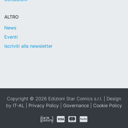
ALTRO
News
Eventi
Iscriviti alla newsletter
Copyright © 2026 Edizioni Star Comics s.r.l. | Design
by
IT-AL
|
Privacy Policy
|
Governance
|
Cookie Policy