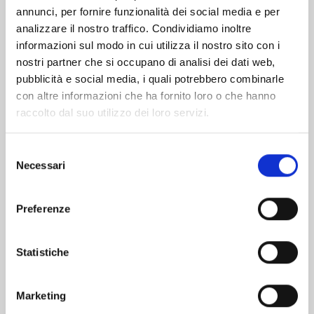
Altri volumi della serie
annunci, per fornire funzionalità dei social media e per
analizzare il nostro traffico. Condividiamo inoltre
informazioni sul modo in cui utilizza il nostro sito con i
nostri partner che si occupano di analisi dei dati web,
pubblicità e social media, i quali potrebbero combinarle
con altre informazioni che ha fornito loro o che hanno
raccolto dal suo utilizzo dei loro servizi.
Selezione
Necessari
del
consenso
Preferenze
Statistiche
WELCOME TO THE BALLROOM n. 12
Marketing
19/11/2024