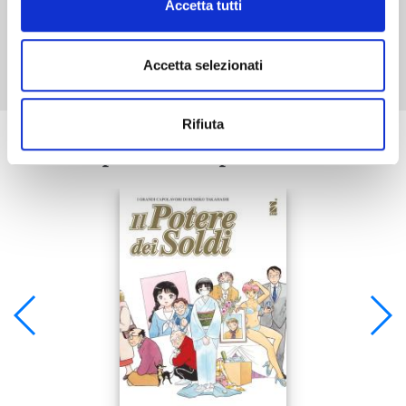
Accetta tutti
Mostra tutto
Accetta selezionati
Rifiuta
Se ti è piaciuto prova anche: