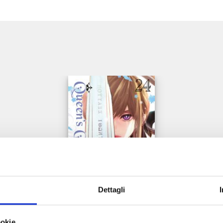
e
Dettagli
QUEEN'S QUALITY n. 24
ookie