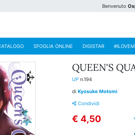
Benvenuto
Os
CATALOGO
SFOGLIA ONLINE
DIGISTAR
#ILOVE
QUEEN'S QUAL
UP
n.194
di
Kyosuke Motomi
Condividi
€ 4,50