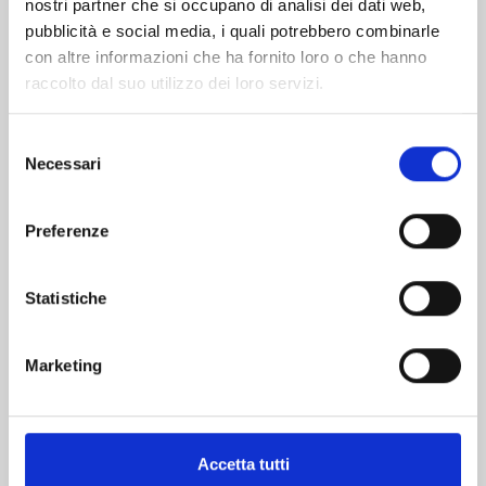
nostri partner che si occupano di analisi dei dati web,
pubblicità e social media, i quali potrebbero combinarle
con altre informazioni che ha fornito loro o che hanno
raccolto dal suo utilizzo dei loro servizi.
Selezione
Necessari
del
consenso
QUEEN'S QUALITY n. 24
Preferenze
19/05/2026
Statistiche
€ 5,90
Marketing
Accetta tutti
Mostra tutto