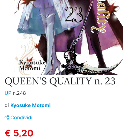
QUEEN'S QUALITY n. 23
UP
n.248
di
Kyosuke Motomi
Condividi
€ 5,20