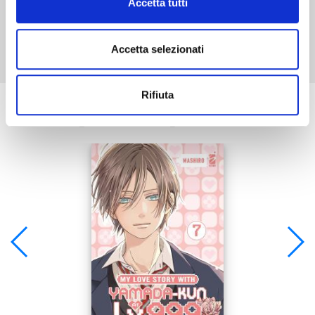
Accetta tutti
Mostra tutto
Accetta selezionati
Rifiuta
Se ti è piaciuto prova anche: