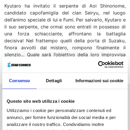
Kyutaro ha invitato il serpente di Aoi Shinonome,
candidato capofamiglia del clan Seiryu, nel luogo
dell’animo speciale di lui e Fumi. Per salvarlo, Kyutaro e
il suo serpente, che ormai sono entrati in possesso di
una forza schiacciante, affrontano la battaglia
decisiva! Nel frattempo quelli della porta di Suzaku,
finora avvolti dal mistero, rompono finalmente il
silenzio... Quale sarà l’obiettivo della loro improvvisa
comparsa? La saga del clan Seiryu arriva al suo punto
culminante!
Consenso
Dettagli
Informazioni sui cookie
Altri volumi della serie
Questo sito web utilizza i cookie
Utilizziamo i cookie per personalizzare contenuti ed
annunci, per fornire funzionalità dei social media e per
analizzare il nostro traffico. Condividiamo inoltre