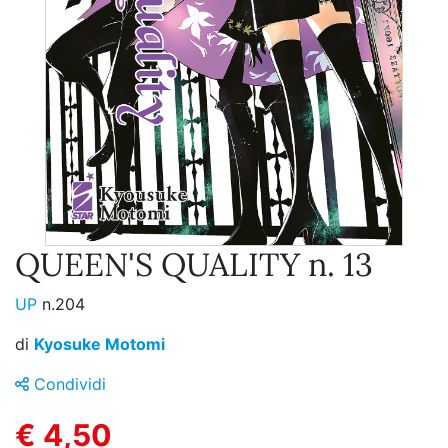
QUEEN'S QUALITY n. 13
UP
n.204
di
Kyosuke Motomi
Condividi
€ 4,50