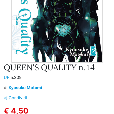
QUEEN'S QUALITY n. 14
UP
n.209
di
Kyosuke Motomi
Condividi
€ 4,50