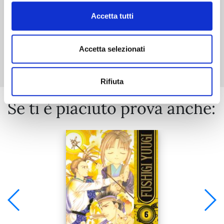
Accetta tutti
Mostra tutto
Accetta selezionati
Rifiuta
Se ti è piaciuto prova anche: