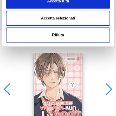
Accetta tutti
Mostra tutto
Accetta selezionati
Rifiuta
Se ti è piaciuto prova anche: