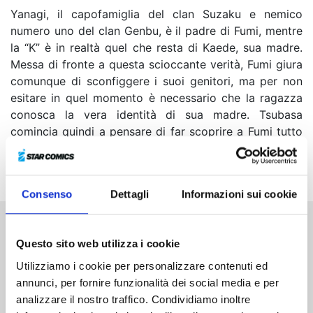
Yanagi, il capofamiglia del clan Suzaku e nemico
numero uno del clan Genbu, è il padre di Fumi, mentre
la “K” è in realtà quel che resta di Kaede, sua madre.
Messa di fronte a questa scioccante verità, Fumi giura
comunque di sconfiggere i suoi genitori, ma per non
esitare in quel momento è necessario che la ragazza
conosca la vera identità di sua madre. Tsubasa
comincia quindi a pensare di far scoprire a Fumi tutto
ciò che conosce di Kaede, usando però dei modi
insolitamente dolci…
Consenso
Dettagli
Informazioni sui cookie
Altri volumi della serie
Questo sito web utilizza i cookie
Utilizziamo i cookie per personalizzare contenuti ed
annunci, per fornire funzionalità dei social media e per
analizzare il nostro traffico. Condividiamo inoltre