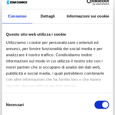
MATSUNAGA-SAN e CHOKING ON
LOVE, Star Comics è orgogliosa di
presentare una delle prime opere
Consenso
Dettagli
Informazioni sui cookie
realizzate dalla talentuosa Keiko
Iwashita!
Questo sito web utilizza i cookie
A causa di un inganno del padre, un incallito giocatore
Utilizziamo i cookie per personalizzare contenuti ed
d’azzardo, la liceale Shion si ritrova di punto in bianco
annunci, per fornire funzionalità dei social media e per
a lavorare e vivere in un negozio di fiori. La ragazza,
analizzare il nostro traffico. Condividiamo inoltre
che porta nel cuore la ferita per la prematura
informazioni sul modo in cui utilizza il nostro sito con i
scomparsa della madre, trova un sostegno in
nostri partner che si occupano di analisi dei dati web,
Mamyuda, il giovane proprietario del negozio, che per
pubblicità e social media, i quali potrebbero combinarle
quanto severo prova compassione per lei e la tratta
con altre informazioni che ha fornito loro o che hanno
con dolcezza. Con il passare dei giorni, in Shion
raccolto dal suo utilizzo dei loro servizi.
comincia a germogliare un crescente entusiasmo per il
nuovo lavoro, nonché un sentimento sempre più forte
Selezione
nei confronti del suo responsabile…
Necessari
del
Dopo il successo di
Living-room Matsunaga-san
e
consenso