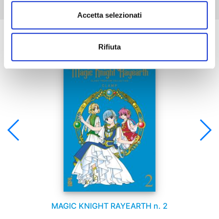
Accetta selezionati
Se ti è piaciuto prova anche:
Rifiuta
MAGIC KNIGHT RAYEARTH n. 2