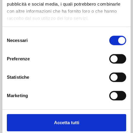
pubblicità e social media, i quali potrebbero combinarle
con altre informazioni che ha fornito loro o che hanno
raccolto dal suo utilizzo dei loro servizi.
Selezione
Necessari
del
consenso
YONA LA PRINCIPESSA SCARLATTA n. 45
Preferenze
26/08/2025
Statistiche
€ 5,20
Marketing
Mostra tutto
Accetta tutti