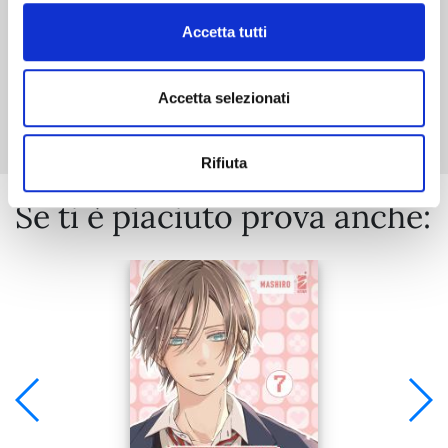
Accetta tutti
Mostra tutto
Accetta selezionati
Rifiuta
Se ti è piaciuto prova anche: