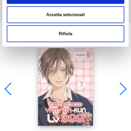
Accetta selezionati
Se ti è piaciuto prova anche:
Rifiuta