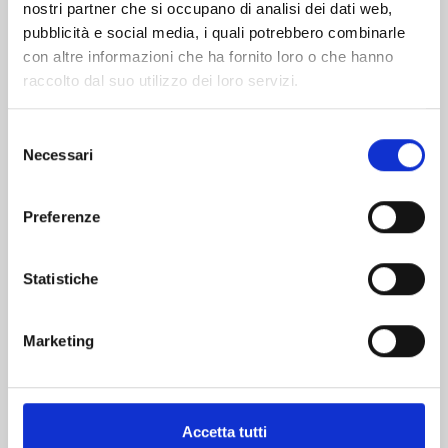
nostri partner che si occupano di analisi dei dati web,
pubblicità e social media, i quali potrebbero combinarle
con altre informazioni che ha fornito loro o che hanno
raccolto dal suo utilizzo dei loro servizi.
Selezione
Necessari
del
consenso
QUEEN'S QUALITY n. 24
Preferenze
19/05/2026
Statistiche
€ 5,90
Marketing
Accetta tutti
Mostra tutto