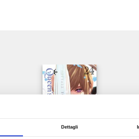
e
Dettagli