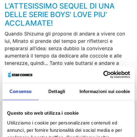
L'ATTESISSIMO SEQUEL DI UNA
DELLE SERIE BOYS' LOVE PIU'
ACCLAMATE!
Quando Shizuma gli propone di andare a vivere con
lui, Minato si prende del tempo per rifletterci e
prepararsi all’idea: senza dubbio la convivenza
aumenterà il tempo da dedicare alle coccole e alle
tenerezze, quindi... Tanto vale buttarsi e andare a
vedere un appartamento insieme, no?! La vita di
coppia di Minato e Shizuma continua, ed è ormai
tempo di fare il grande passo!
Consenso
Dettagli
Informazioni sui cookie
Questo sito web utilizza i cookie
Altri volumi della serie
Utilizziamo i cookie per personalizzare contenuti ed
annunci, per fornire funzionalità dei social media e per