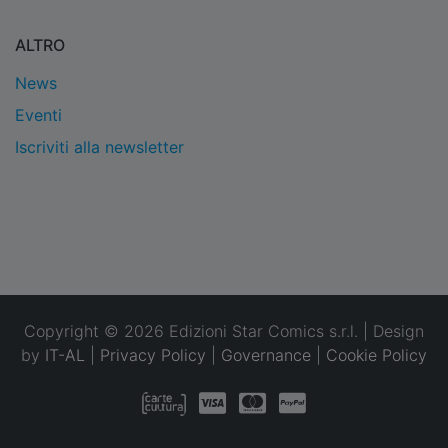
ALTRO
News
Eventi
Iscriviti alla newsletter
Copyright © 2026 Edizioni Star Comics s.r.l. | Design
by
IT-AL
|
Privacy Policy
|
Governance
|
Cookie Policy