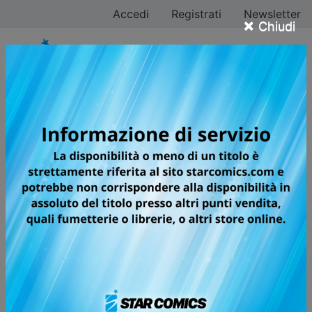
Accedi
Registrati
Newsletter
×
Chiudi
THERAPY GAME
RESTART
L'ATTESISSIMO SEQUEL DI UNA
DELLE SERIE BOYS' LOVE PIU'
ACCLAMATE!
CONTENUTI ESPLICITI! - HOT LEVEL 🔥🔥🔥 3/5
Shizuma e Minato ora sono una coppia: nei manga
questo è spesso il punto di arrivo, il finale della storia
d’amore, ma in realtà è solo un punto di partenza! I