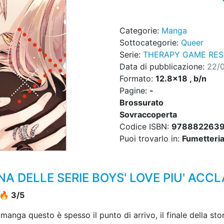
Categorie:
Manga
Sottocategorie:
Queer
Serie:
THERAPY GAME RES
Data di pubblicazione:
22/
Formato:
12.8x18 , b/n
Pagine:
-
Brossurato
Sovraccoperta
Codice ISBN:
978882263
Puoi trovarlo in:
Fumetteria,
NA DELLE SERIE BOYS' LOVE PIU' ACC
🔥 3/5
nga questo è spesso il punto di arrivo, il finale della stor