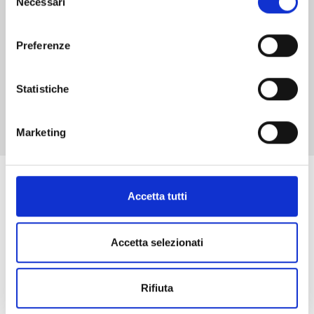
Necessari
del
€ 4,30
consenso
Preferenze
Statistiche
Mostra tutto
Marketing
Se ti è piaciuto prova anche:
Accetta tutti
Accetta selezionati
Rifiuta