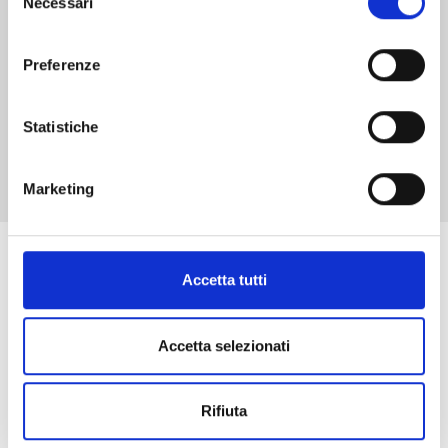
Necessari
del
€ 4,30
consenso
Preferenze
Statistiche
Mostra tutto
Marketing
Se ti è piaciuto prova anche:
Accetta tutti
Accetta selezionati
Rifiuta