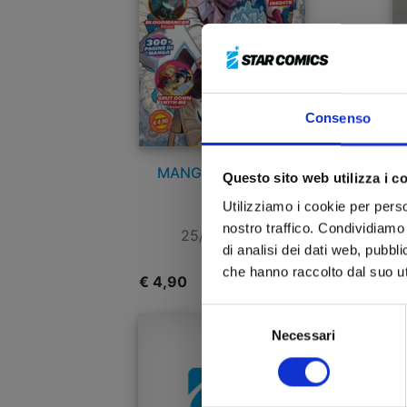
Consenso
MANGA ISSHO n. 1
Questo sito web utilizza i c
Utilizziamo i cookie per perso
nostro traffico. Condividiamo 
25/03/2025
di analisi dei dati web, pubbl
che hanno raccolto dal suo uti
€ 4,90
€
Selezione
Necessari
del
consenso