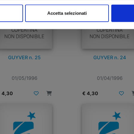
Accetta selezionati
GUYVER n. 25
GUYVER n. 24
01/05/1996
01/04/1996
 4,30
€ 4,30