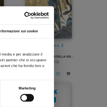
Informazioni sui cookie
1
SANDOKAN n. 2
l media e per analizzare il
S
ANDOKAN - I MISTERI DELLA GIUNGLA NERA E ALTRE STORIE
nostri partner che si occupano
07/02/2018
azioni che ha fornito loro o
€ 20,00
Marketing