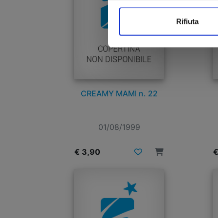
Rifiuta
CREAMY MAMI n. 22
01/08/1999
€ 3,90
€