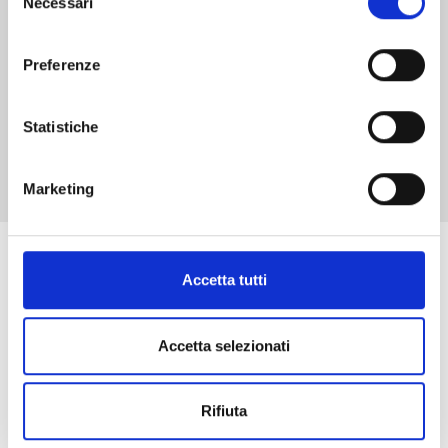
Necessari
del
€ 4,30
consenso
Preferenze
Statistiche
Mostra tutto
Marketing
Se ti è piaciuto prova anche:
Accetta tutti
Accetta selezionati
Rifiuta