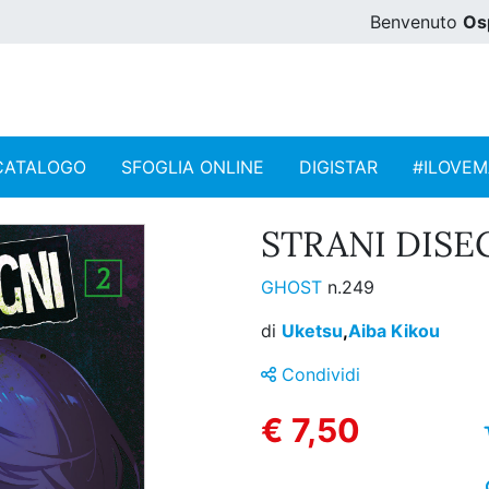
Benvenuto
Os
CATALOGO
SFOGLIA ONLINE
DIGISTAR
#ILOVE
STRANI DISEG
GHOST
n.249
di
Uketsu
,
Aiba Kikou
Condividi
€ 7,50