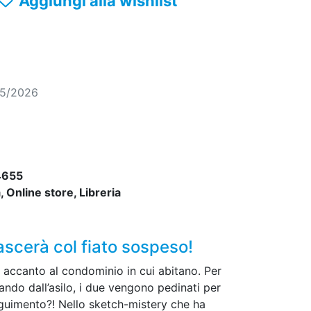
Aggiungi alla wishlist
05/2026
4655
 Online store, Libreria
scerà col fiato sospeso!
, accanto al condominio in cui abitano. Per
ndo dall’asilo, i due vengono pedinati per
seguimento?! Nello sketch-mistery che ha