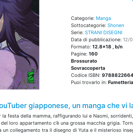
Categorie:
Manga
Sottocategorie:
Shonen
Serie:
STRANI DISEGNI
Data di pubblicazione:
12/
Formato:
12.8x18 , b/n
Pagine:
160
Brossurato
Sovraccoperta
Codice ISBN:
978882266
Puoi trovarlo in:
Fumetteria,
ouTuber giapponese, un manga che vi la
r la festa della mamma, raffigurando lui e Naomi, sorridenti
 del loro appartamento c’è una grossa macchia grigia. Torna
a un collegamento tra il disegno di Yuta e il misterioso in