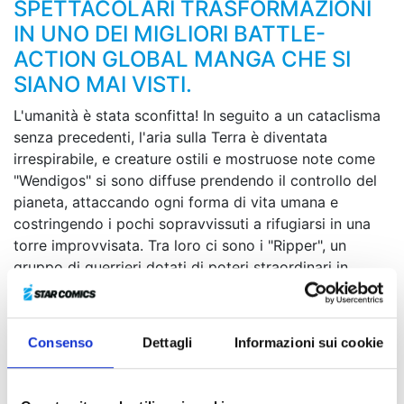
SPETTACOLARI TRASFORMAZIONI
IN UNO DEI MIGLIORI BATTLE-
ACTION GLOBAL MANGA CHE SI
SIANO MAI VISTI.
L'umanità è stata sconfitta! In seguito a un cataclisma
senza precedenti, l'aria sulla Terra è diventata
irrespirabile, e creature ostili e mostruose note come
"Wendigos" si sono diffuse prendendo il controllo del
pianeta, attaccando ogni forma di vita umana e
costringendo i pochi sopravvissuti a rifugiarsi in una
torre improvvisata. Tra loro ci sono i "Ripper", un
gruppo di guerrieri dotati di poteri straordinari in
grado di fronteggiare i Wendigos. Durante una
missione di ricognizione, una unità di Ripper si imbatte
in Junk, un giovane ragazzo energico e ottimista dalla
Consenso
Dettagli
Informazioni sui cookie
forza sovrumana che sembra essersi adattato al nuovo
ecosistema terrestre. E quando il ragazzo ritrova una
strana maschera dalla provenienza misteriosa…