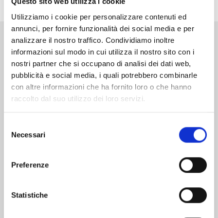
Questo sito web utilizza i cookie
Utilizziamo i cookie per personalizzare contenuti ed
annunci, per fornire funzionalità dei social media e per
analizzare il nostro traffico. Condividiamo inoltre
Altri volumi della serie
informazioni sul modo in cui utilizza il nostro sito con i
nostri partner che si occupano di analisi dei dati web,
pubblicità e social media, i quali potrebbero combinarle
con altre informazioni che ha fornito loro o che hanno
raccolto dal suo utilizzo dei loro servizi.
Selezione
Necessari
del
consenso
Preferenze
Statistiche