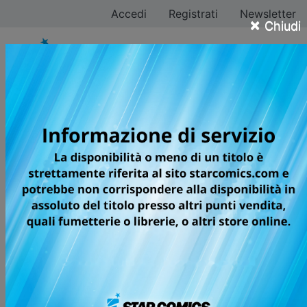
Accedi
Registrati
Newsletter
×
Chiudi
Jeronimo Cejudo
Tutti i fumetti