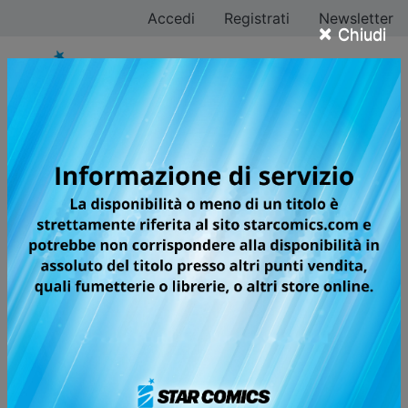
Accedi
Registrati
Newsletter
×
Chiudi
Fumetti Digitali
Filtra ricerca
Scegli la serie che vuoi leggere sul tuo dispositivo
digitale preferito e clicca sullo store in cui effettuare
l'acquisto.
Buona lettura!