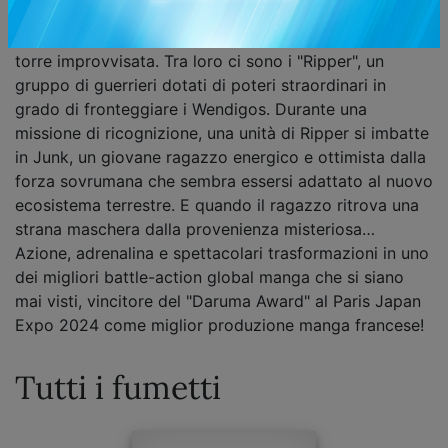
pianeta, attaccando ogni forma di vita umana e
costringendo i pochi sopravvissuti a rifugiarsi in una
torre improvvisata. Tra loro ci sono i "Ripper", un
gruppo di guerrieri dotati di poteri straordinari in
grado di fronteggiare i Wendigos. Durante una
missione di ricognizione, una unità di Ripper si imbatte
in Junk, un giovane ragazzo energico e ottimista dalla
forza sovrumana che sembra essersi adattato al nuovo
ecosistema terrestre. E quando il ragazzo ritrova una
strana maschera dalla provenienza misteriosa…
Azione, adrenalina e spettacolari trasformazioni in uno
dei migliori battle-action global manga che si siano
mai visti, vincitore del "Daruma Award" al Paris Japan
Expo 2024 come miglior produzione manga francese!
Tutti i fumetti