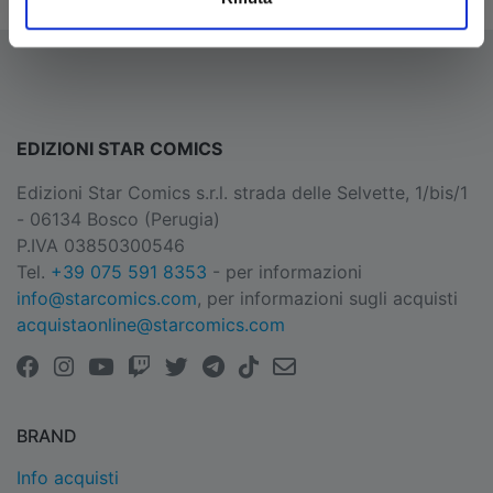
EDIZIONI STAR COMICS
Edizioni Star Comics s.r.l. strada delle Selvette, 1/bis/1
- 06134 Bosco (Perugia)
P.IVA 03850300546
Tel.
+39 075 591 8353
- per informazioni
info@starcomics.com
, per informazioni sugli acquisti
acquistaonline@starcomics.com
BRAND
Info acquisti