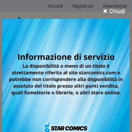
Accedi
Registrati
Newsletter
×
Chiudi
RIPPER
AZIONE, ADRENALINA E
SPETTACOLARI TRASFORMAZIONI
IN UNO DEI MIGLIORI BATTLE-
ACTION GLOBAL MANGA CHE SI
SIANO MAI VISTI.
L'umanità è stata sconfitta! In seguito a un cataclisma
senza precedenti, l'aria sulla Terra è diventata
irrespirabile, e creature ostili e mostruose note come
"Wendigos" si sono diffuse prendendo il controllo del