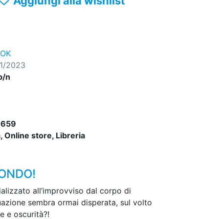
Aggiungi alla wishlist
ROK
01/2023
b/n
7659
 Online store, Libreria
MONDO!
ializzato all’improvviso dal corpo di
uazione sembra ormai disperata, sul volto
e e oscurità?!