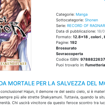
Categorie:
Manga
Sottocategorie:
Shonen
Serie:
RECORD OF RAGNA
Data di pubblicazione:
18/
Formato:
12.8x18 , colori , 
Pagine:
192
Brossurato
Sovraccoperta
Codice ISBN:
978882263
Puoi trovarlo in:
Fumetteria,
IDA MORTALE PER LA SALVEZZA DEL 
a conclusione! Hajun, il demone re del sesto cielo, si è mater
sempre più alle strette Shakyamuni. Tuttavia, quando la sit
nità. Chi uscirà vincitore da questo feroce scontro tra luc