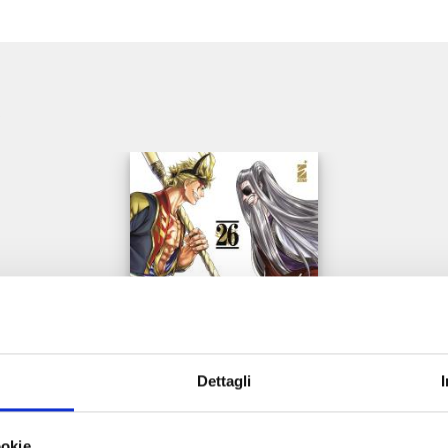
e
Dettagli
RECORD OF RAGNAROK n. 26
ookie