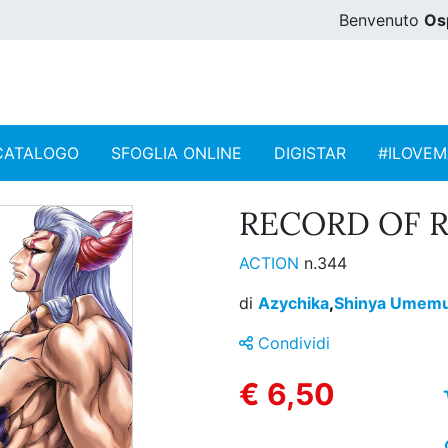
Benvenuto
Os
CATALOGO
SFOGLIA ONLINE
DIGISTAR
#ILOVE
RECORD OF R
ACTION
n.344
di
Azychika
,
Shinya Umem
Condividi
€ 6,50