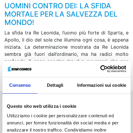
UOMINI CONTRO DEI: LA SFIDA
MORTALE PER LA SALVEZZA DEL
MONDO!
La sfida tra Re Leonida, l’uomo più forte di Sparta, e
Apollo, il dio del sole che illumina ogni cosa, è appena
iniziata. La determinazione mostrata da Re Leonida
sembra già fuori dall’ordinario, ma ha radici molto
profonde. Il nono scontro tra due avversari che non
arretrano di un solo passo si fa sempre più
incandescente!
Consenso
Dettagli
Informazioni sui cookie
Questo sito web utilizza i cookie
Altri volumi della serie
Utilizziamo i cookie per personalizzare contenuti ed
annunci, per fornire funzionalità dei social media e per
analizzare il nostro traffico. Condividiamo inoltre