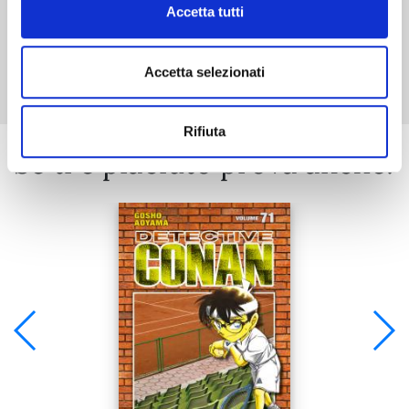
Accetta tutti
Mostra tutto
Accetta selezionati
Rifiuta
Se ti è piaciuto prova anche: