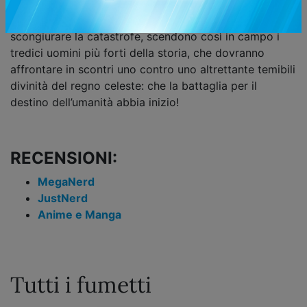
nell’orgoglio, li convince a indire il “Ragnarok”, ovvero
la sfida finale fra divinità ed esseri umani! Per
scongiurare la catastrofe, scendono così in campo i
tredici uomini più forti della storia, che dovranno
affrontare in scontri uno contro uno altrettante temibili
divinità del regno celeste: che la battaglia per il
destino dell’umanità abbia inizio!
RECENSIONI:
MegaNerd
JustNerd
Anime e Manga
Tutti i fumetti