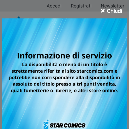
Accedi
Registrati
Newsletter
×
Chiudi
RECORD OF
RAGNAROK
UOMINI CONTRO DEI: LA SFIDA
MORTALE PER LA SALVEZZA DEL
MONDO!
Durante l’assemblea per decidere le sorti del genere
umano, che si svolge nel regno celeste ogni mille anni,
irritati e stufi gli dei hanno infine deliberato l’estinzione
del genere umano! Ma la valchiria Brunhilde, titillandoli