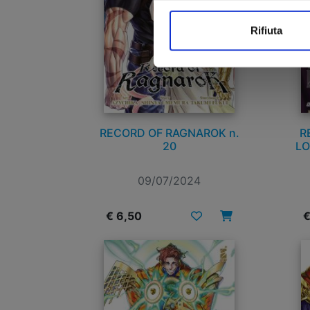
Rifiuta
RECORD OF RAGNAROK n.
R
20
LO
09/07/2024
€ 6,50
€