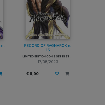
 n.
RECORD OF RAGNAROK n.
15
L
IMITED EDITION CON 3 SET DI STICKER
17/05/2023
€ 8,90