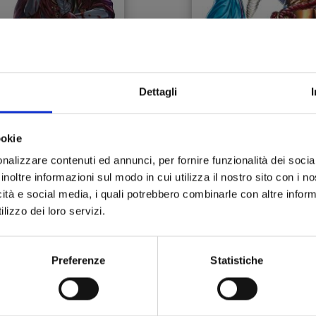
Dettagli
ECORD OF RAGNAROK -
RECORD OF RAGNAROK
ookie
 STRANO CASO DI JACK
21
LO SQUARTATORE n. 3
nalizzare contenuti ed annunci, per fornire funzionalità dei socia
inoltre informazioni sul modo in cui utilizza il nostro sito con i 
19/11/2024
22/10/2024
icità e social media, i quali potrebbero combinarle con altre inform
lizzo dei loro servizi.
 6,90
€ 6,90
Preferenze
Statistiche