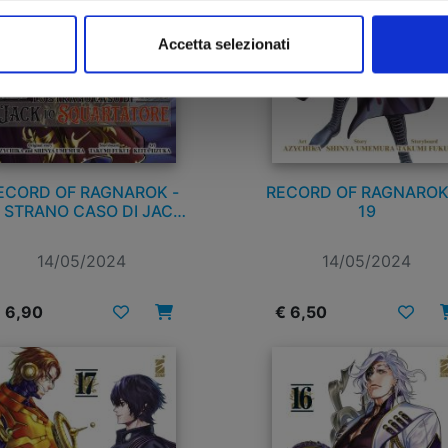
Accetta selezionati
ECORD OF RAGNAROK -
RECORD OF RAGNAROK
 STRANO CASO DI JACK
19
LO SQUARTATORE n. 1
14/05/2024
14/05/2024
 6,90
€ 6,50