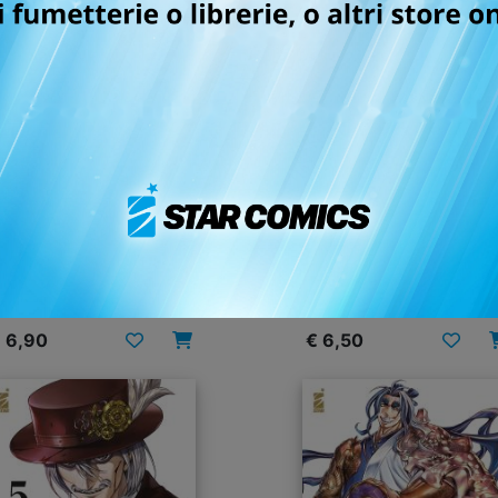
CORD OF RAGNAROK n.
RECORD OF RAGNAROK
25
LO STRANO CASO DI J
LO SQUARTATORE n. 
14/04/2026
27/01/2026
 6,90
€ 6,50