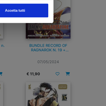
Accetta tutti
 n.
BUNDLE RECORD OF
RAGNAROK N. 19 +
RECORD OF RAGNAROK –
LO STRANO CASO DI JACK
07/05/2024
LO SQUARTATORE N. 1
€ 11,90