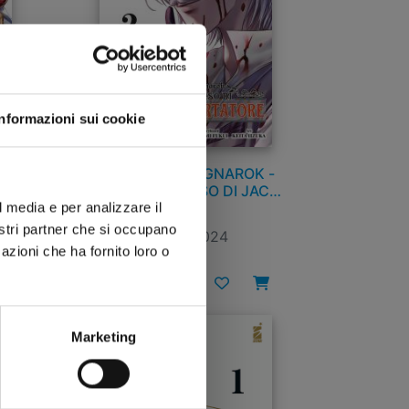
Informazioni sui cookie
 n.
RECORD OF RAGNAROK -
LO STRANO CASO DI JACK
LO SQUARTATORE n. 2
l media e per analizzare il
nostri partner che si occupano
03/09/2024
azioni che ha fornito loro o
€ 6,50
Marketing