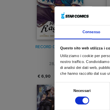
Consenso
RECORD OF RAGNAROK n.
R
Questo sito web utilizza i c
22
LO
Utilizziamo i cookie per perso
nostro traffico. Condividiamo 
28/01/2025
di analisi dei dati web, pubbl
che hanno raccolto dal suo uti
€ 6,90
€
Selezione
Necessari
del
consenso