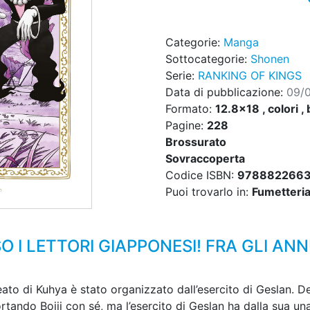
Categorie:
Manga
Sottocategorie:
Shonen
Serie:
RANKING OF KINGS
Data di pubblicazione:
09/
Formato:
12.8x18 , colori , 
Pagine:
228
Brossurato
Sovraccoperta
Codice ISBN:
9788822663
Puoi trovarlo in:
Fumetteria,
I LETTORI GIAPPONESI! FRA GLI ANNU
ato di Kuhya è stato organizzato dall’esercito di Geslan. De
rtando Bojji con sé, ma l’esercito di Geslan ha dalla sua una