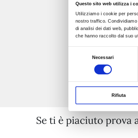
Questo sito web utilizza i c
Utilizziamo i cookie per perso
nostro traffico. Condividiamo 
di analisi dei dati web, pubbl
che hanno raccolto dal suo uti
Selezione
Necessari
del
consenso
Rifiuta
Se ti è piaciuto prova 