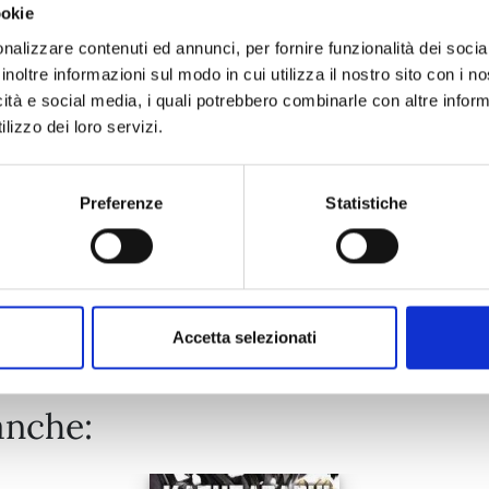
ookie
RANKING OF KINGS n. 17
nalizzare contenuti ed annunci, per fornire funzionalità dei socia
inoltre informazioni sul modo in cui utilizza il nostro sito con i 
icità e social media, i quali potrebbero combinarle con altre inform
08/09/2026
lizzo dei loro servizi.
€ 6,90
Preferenze
Statistiche
Mostra tutto
Accetta selezionati
anche: