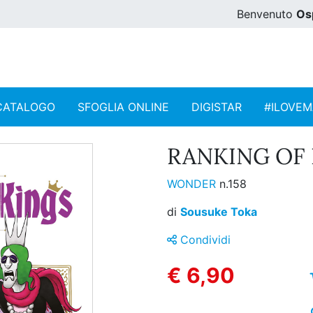
Benvenuto
Os
CATALOGO
SFOGLIA ONLINE
DIGISTAR
#ILOVE
RANKING OF K
WONDER
n.158
di
Sousuke Toka
Condividi
€ 6,90