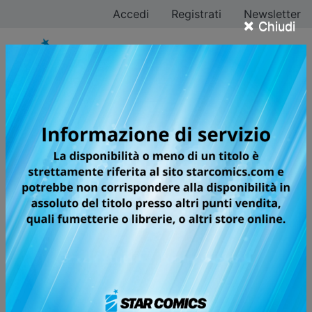
Accedi
Registrati
Newsletter
×
Chiudi
Tutti i fumetti per la
testata WONDER