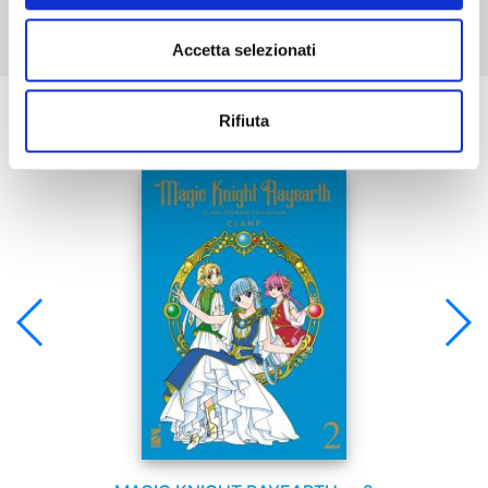
Accetta selezionati
Se ti è piaciuto prova anche:
Rifiuta