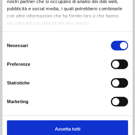
nostri partner che si occupano di analisi dei dati web,
pubblicità e social media, i quali potrebbero combinarle
con altre informazioni che ha fornito loro o che hanno
raccolto dal suo utilizzo dei loro servizi.
Selezione
Necessari
del
consenso
QUEEN'S QUALITY n. 23
Preferenze
01/07/2025
Statistiche
€ 5,20
Marketing
Accetta tutti
Mostra tutto