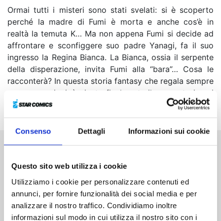
Ormai tutti i misteri sono stati svelati: si è scoperto
perché la madre di Fumi è morta e anche cos’è in
realtà la temuta K… Ma non appena Fumi si decide ad
affrontare e sconfiggere suo padre Yanagi, fa il suo
ingresso la Regina Bianca. La Bianca, ossia il serpente
della disperazione, invita Fumi alla “bara”… Cosa le
racconterà? In questa storia fantasy che regala sempre
nuove emozioni, è giunto finalmente il momento in cui
Fumi e la Bianca si affronteranno ad armi pari…!
Consenso
Dettagli
Informazioni sui cookie
Altri volumi della serie
Questo sito web utilizza i cookie
Utilizziamo i cookie per personalizzare contenuti ed
annunci, per fornire funzionalità dei social media e per
analizzare il nostro traffico. Condividiamo inoltre
informazioni sul modo in cui utilizza il nostro sito con i