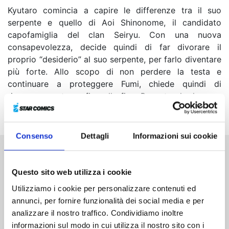
Kyutaro comincia a capire le differenze tra il suo
serpente e quello di Aoi Shinonome, il candidato
capofamiglia del clan Seiryu. Con una nuova
consapevolezza, decide quindi di far divorare il
proprio “desiderio” al suo serpente, per farlo diventare
più forte. Allo scopo di non perdere la testa e
continuare a proteggere Fumi, chiede quindi di
rimanere se stesso fino alla fine. Peccato che le cose
non vadano esattamente come sperava…
Consenso
Dettagli
Informazioni sui cookie
Altri volumi della serie
Questo sito web utilizza i cookie
Utilizziamo i cookie per personalizzare contenuti ed
annunci, per fornire funzionalità dei social media e per
analizzare il nostro traffico. Condividiamo inoltre
informazioni sul modo in cui utilizza il nostro sito con i