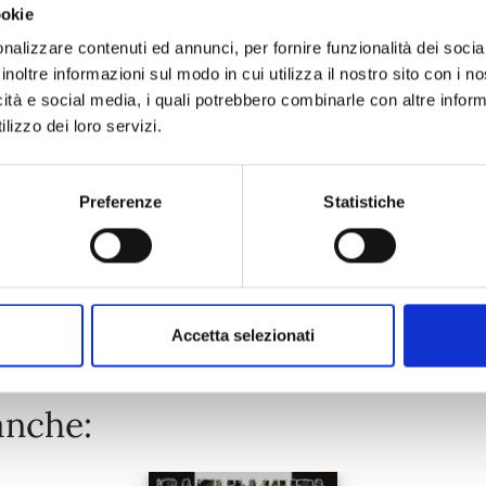
ookie
PANDORA HEARTS NEW EDITION n. 13
nalizzare contenuti ed annunci, per fornire funzionalità dei socia
inoltre informazioni sul modo in cui utilizza il nostro sito con i 
icità e social media, i quali potrebbero combinarle con altre inform
24/03/2026
lizzo dei loro servizi.
€ 12,90
Preferenze
Statistiche
Mostra tutto
Accetta selezionati
anche: