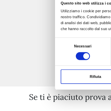
Questo sito web utilizza i c
Utilizziamo i cookie per perso
nostro traffico. Condividiamo 
di analisi dei dati web, pubbl
che hanno raccolto dal suo uti
Selezione
Necessari
del
consenso
Rifiuta
Se ti è piaciuto prova 