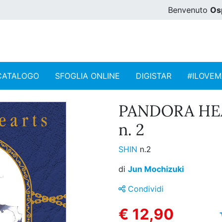
Benvenuto
Os
CATALOGO
SFOGLIA ONLINE
DIGISTAR
#ILOVE
PANDORA HE
n. 2
SHIN
n.2
di
Jun Mochizuki
Condividi
€ 12,90