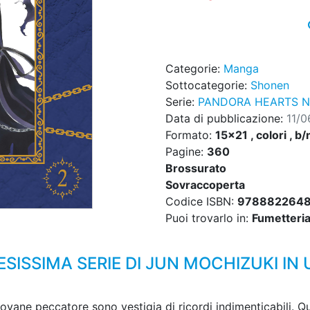
Categorie:
Manga
Sottocategorie:
Shonen
Serie:
PANDORA HEARTS N
Data di pubblicazione:
11/
Formato:
15x21 , colori , b/
Pagine:
360
Brossurato
Sovraccoperta
Codice ISBN:
9788822648
Puoi trovarlo in:
Fumetteria,
TESISSIMA SERIE DI JUN MOCHIZUKI I
ovane peccatore sono vestigia di ricordi indimenticabili. Que