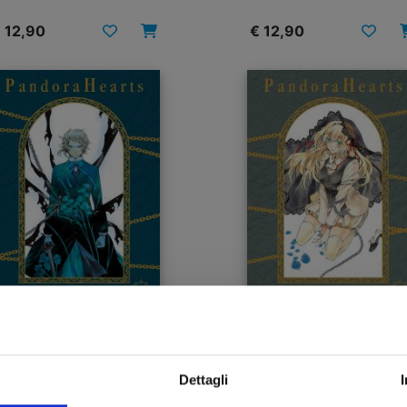
 12,90
€ 12,90
ANDORA HEARTS NEW
PANDORA HEARTS N
EDITION n. 8
EDITION n. 7
Dettagli
17/06/2025
08/04/2025