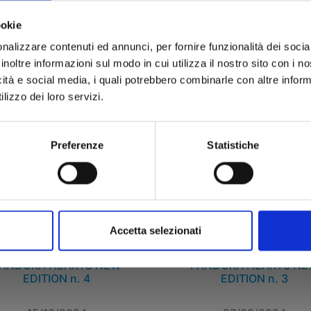
ookie
 12,90
€ 12,90
nalizzare contenuti ed annunci, per fornire funzionalità dei socia
inoltre informazioni sul modo in cui utilizza il nostro sito con i 
icità e social media, i quali potrebbero combinarle con altre inform
lizzo dei loro servizi.
Preferenze
Statistiche
Accetta selezionati
ANDORA HEARTS NEW
PANDORA HEARTS N
EDITION n. 4
EDITION n. 3