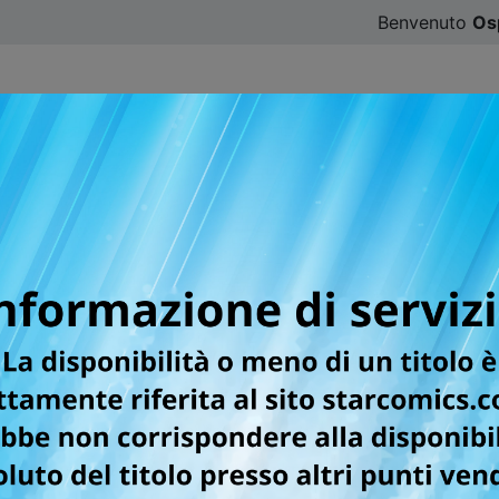
Benvenuto
Os
CATALOGO
SFOGLIA ONLINE
DIGISTAR
#ILOVE
S NEW EDITION
TESISSIMA SERIE DI JUN MOCHIZUKI I
essalius trova uno strano orologio da taschino e, toccandolo,
orte. Tornato in sé, il ragazzo dimentica l’accaduto e si co
l grande orologio del palazzo, fermo da cent’anni, si rimetta