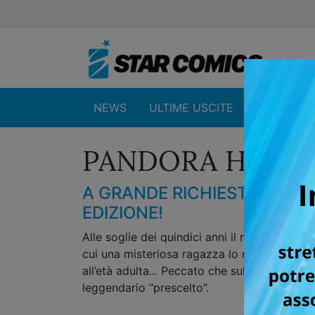
NEWS
ULTIME USCITE
SHOP
PANDORA HEART
A GRANDE RICHIESTA, L'AT
EDIZIONE!
Alle soglie dei quindici anni il nobile Oz V
cui una misteriosa ragazza lo minaccia di m
all’età adulta... Peccato che sul più bello i
leggendario “prescelto”.