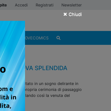
pite
Accedi
Registrati
Newsletter
×
Chiudi
MANGA
#ILOVECOMICS
N UNA NUOVA SPLENDIDA
 viene catapultato in un sogno delirante in
ncentra sulla propria cerimonia di passaggio
 in moto, segnalando così la venuta del