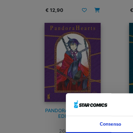
€ 12,90
€
PANDORA HEARTS NEW
P
EDITION n. 9
Consenso
26/08/2025