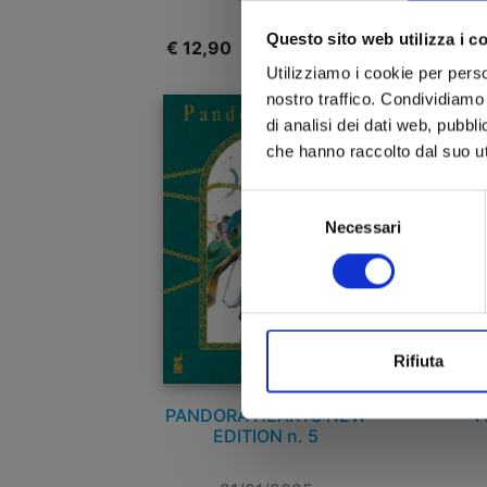
Questo sito web utilizza i c
€ 12,90
€
Utilizziamo i cookie per perso
nostro traffico. Condividiamo 
di analisi dei dati web, pubbl
che hanno raccolto dal suo uti
Selezione
Necessari
del
consenso
Rifiuta
PANDORA HEARTS NEW
P
EDITION n. 5