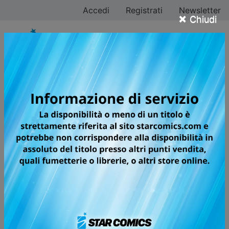
Accedi
Registrati
Newsletter
×
Chiudi
Tutti i fumetti per la
testata SHIN