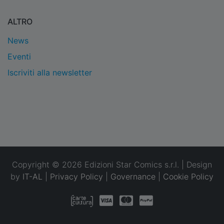
ALTRO
News
Eventi
Iscriviti alla newsletter
Copyright © 2026 Edizioni Star Comics s.r.l. | Design
by
IT-AL
|
Privacy Policy
|
Governance
|
Cookie Policy